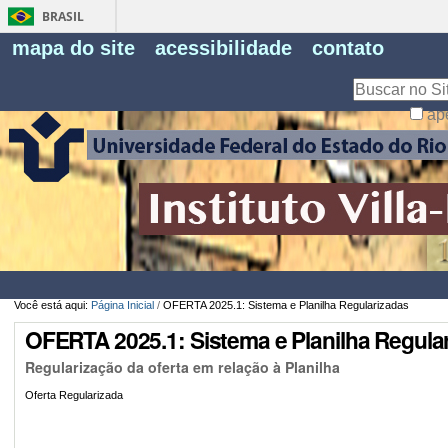
BRASIL
Fe
mapa do site
acessibilidade
contato
Pe
Busca
ap
Busca
Avançada…
Você está aqui:
Página Inicial
/
OFERTA 2025.1: Sistema e Planilha Regularizadas
OFERTA 2025.1: Sistema e Planilha Regula
Regularização da oferta em relação à Planilha
Oferta Regularizada