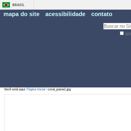
BRASIL
Fe
mapa do site
acessibilidade
contato
Pe
Busca
ap
Busca
Avançada…
Você está aqui:
Página Inicial
/
coral_joana1.jpg