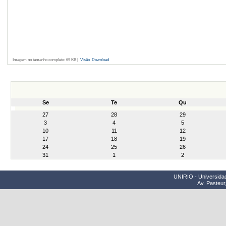
Imagem no tamanho completo:
69 KB
|
Visão
Download
Se
Te
Qu
month-
27
28
29
8
3
4
5
10
11
12
17
18
19
24
25
26
31
1
2
UNIRIO - Universidad
Av. Pasteur