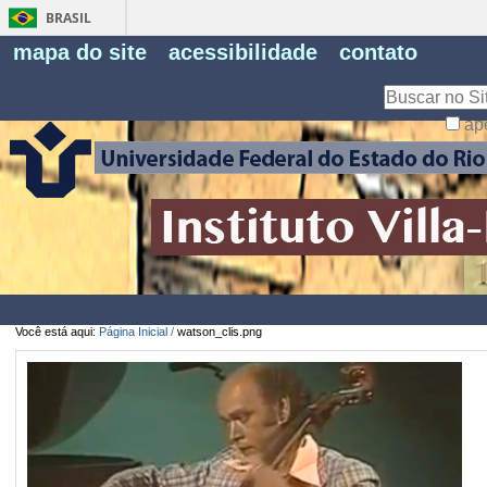
BRASIL
Fe
mapa do site
acessibilidade
contato
Pe
Busca
ap
Busca
Avançada…
Você está aqui:
Página Inicial
/
watson_clis.png