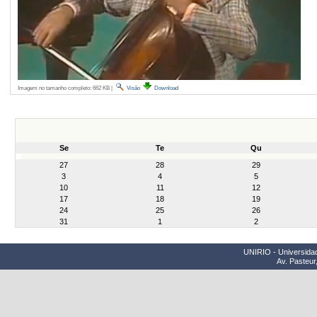
Imagem no tamanho completo:
662 KB
|
Visão
Download
Se
Te
Qu
month-
27
28
29
8
3
4
5
10
11
12
17
18
19
24
25
26
31
1
2
UNIRIO - Universidad
Av. Pasteur