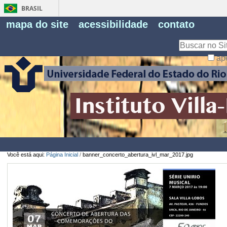
BRASIL
Fe
mapa do site
acessibilidade
contato
Pe
Busca
ap
Busca
Avançada…
Você está aqui:
Página Inicial
/
banner_concerto_abertura_ivl_mar_2017.jpg