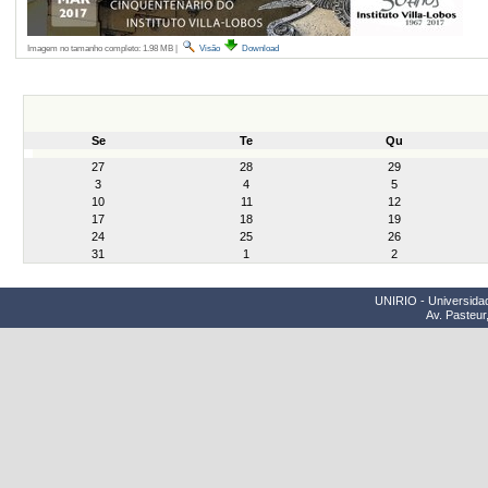
Imagem no tamanho completo:
1.98 MB
|
Visão
Download
Se
Te
Qu
month-
27
28
29
8
3
4
5
10
11
12
17
18
19
24
25
26
31
1
2
UNIRIO - Universidad
Av. Pasteur