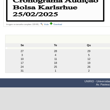
Imagem no tamanho completo:
130 KB
|
Visão
Download
Se
Te
Qu
month-
27
28
29
8
3
4
5
10
11
12
17
18
19
24
25
26
31
1
2
UNIRIO - Universidad
Av. Pasteur