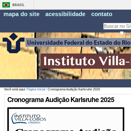
BRASIL
Fe
mapa do site
acessibilidade
contato
Pe
Busca
ap
Busca
Avançada…
Você está aqui:
Página Inicial
/
Cronograma Audição Karlsruhe 2025
Cronograma Audição Karlsruhe 2025