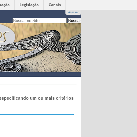
mação
Legislação
Canais
Acessar
Busca
apenas nesta seção
Busca
Avançada…
specificando um ou mais critérios