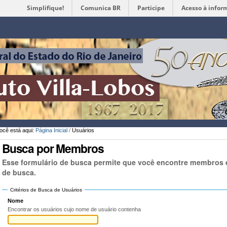
Simplifique!
Comunica BR
Participe
Acesso à infor
Ferramentas
Pessoais
ocê está aqui:
Página Inicial
/
Usuários
Busca por Membros
Esse formulário de busca permite que você encontre membros e
de busca.
Critérios de Busca de Usuários
Nome
Encontrar os usuários cujo nome de usuário contenha