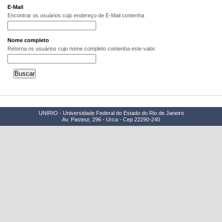
E-Mail
Encontrar os usuários cujo endereço de E-Mail contenha
Nome completo
Retorna os usuários cujo nome completo contenha este valor.
UNIRIO - Universidade Federal do Estado do Rio de Janeiro
Av. Pasteur, 296 - Urca - Cep 22290-240