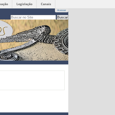
mação
Legislação
Canais
Acessar
Busca
apenas nesta seção
Busca
Avançada…