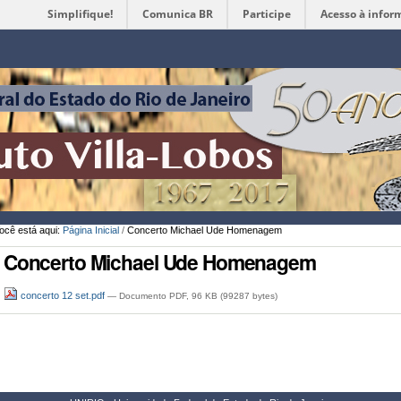
Simplifique!
Comunica BR
Participe
Acesso à infor
Ferramentas
Pessoais
ocê está aqui:
Página Inicial
/
Concerto Michael Ude Homenagem
Concerto Michael Ude Homenagem
concerto 12 set.pdf
— Documento PDF, 96 KB (99287 bytes)