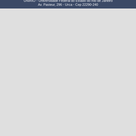
UNIRIO - Universidade Federal do Estado do Rio de Janeiro
Av. Pasteur, 296 - Urca - Cep 22290-240