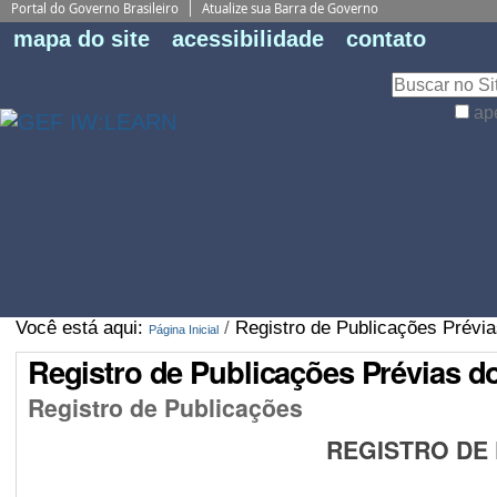
BRASIL
Fe
mapa do site
acessibilidade
contato
Pe
Busca
ap
Busca
Avançada…
Você está aqui:
/
Registro de Publicações Prévia
Página Inicial
Registro de Publicações Prévias d
Registro de Publicações
REGISTRO DE 