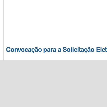
####################################
REGISTRO DE 