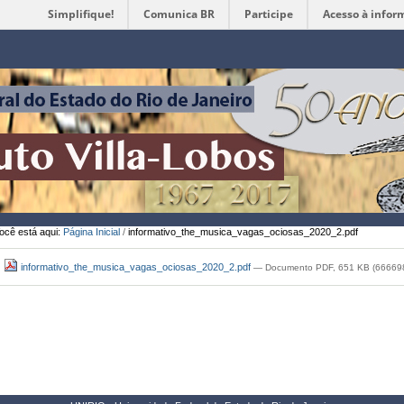
Simplifique!
Comunica BR
Participe
Acesso à infor
Ferramentas
Pessoais
ocê está aqui:
Página Inicial
/
informativo_the_musica_vagas_ociosas_2020_2.pdf
informativo_the_musica_vagas_ociosas_2020_2.pdf
— Documento PDF, 651 KB (666698