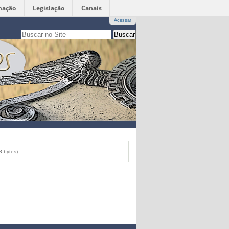
mação
Legislação
Canais
Acessar
Busca
apenas nesta seção
Busca
Avançada…
 bytes)