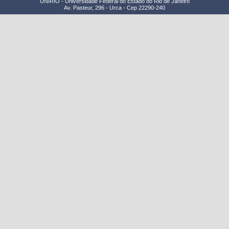
UNIRIO - Universidade Federal do Estado do Rio de Janeiro
Av. Pasteur, 296 - Urca - Cep 22290-240