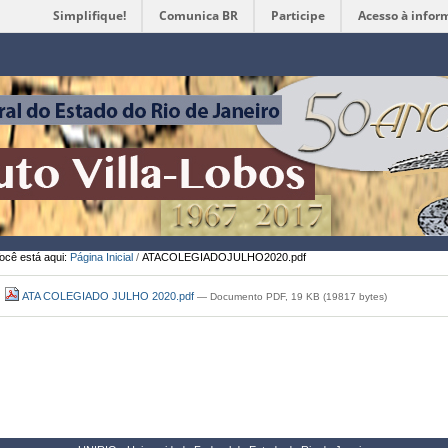
Simplifique!
Comunica BR
Participe
Acesso à infor
Ferramentas
Pessoais
ocê está aqui:
Página Inicial
/
ATACOLEGIADOJULHO2020.pdf
ATA COLEGIADO JULHO 2020.pdf
— Documento PDF, 19 KB (19817 bytes)