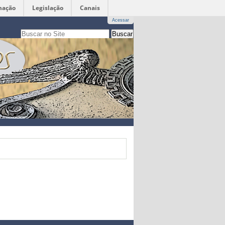
mação
Legislação
Canais
Acessar
Busca
apenas nesta seção
Busca
Avançada…