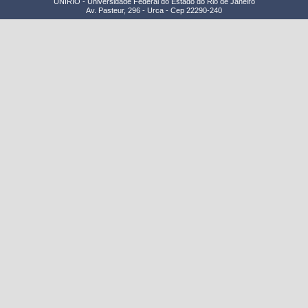
UNIRIO - Universidade Federal do Estado do Rio de Janeiro
Av. Pasteur, 296 - Urca - Cep 22290-240