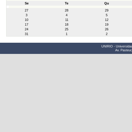
Se
Te
Qu
month-
27
28
29
8
3
4
5
10
11
12
17
18
19
24
25
26
31
1
2
UNIRIO - Universidad
Av. Pasteur