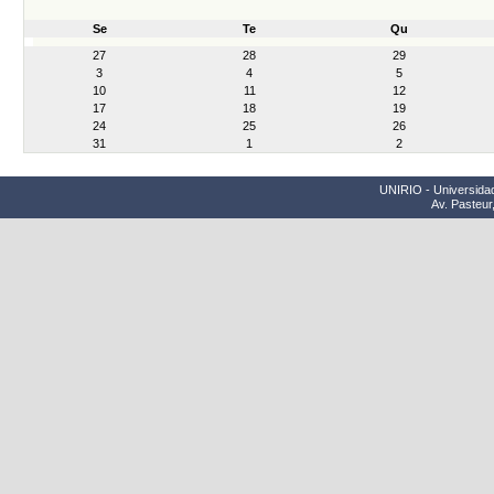
Se
Te
Qu
month-
27
28
29
8
3
4
5
10
11
12
17
18
19
24
25
26
31
1
2
UNIRIO - Universidad
Av. Pasteur