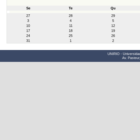
Se
Te
Qu
month-
27
28
29
8
3
4
5
10
11
12
17
18
19
24
25
26
31
1
2
UNIRIO - Universidad
Av. Pasteur