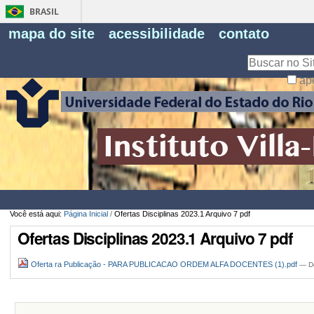
BRASIL
Fe
mapa do site
acessibilidade
contato
Pe
Busca
ap
Busca
Avançada…
Você está aqui:
Página Inicial
/
Ofertas Disciplinas 2023.1 Arquivo 7 pdf
Ofertas Disciplinas 2023.1 Arquivo 7 pdf
Oferta ra Publicação - PARA PUBLICACAO ORDEM ALFA DOCENTES (1).pdf
— Do