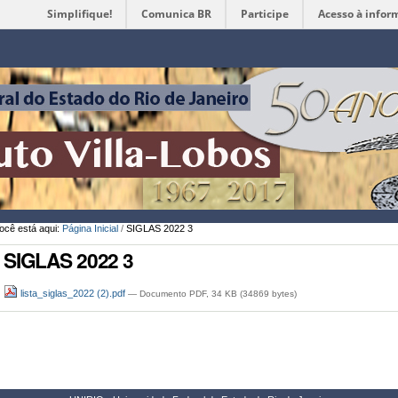
Simplifique!
Comunica BR
Participe
Acesso à infor
Ferramentas
Pessoais
ocê está aqui:
Página Inicial
/
SIGLAS 2022 3
SIGLAS 2022 3
lista_siglas_2022 (2).pdf
— Documento PDF, 34 KB (34869 bytes)