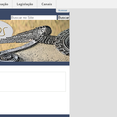
mação
Legislação
Canais
Acessar
Busca
apenas nesta seção
Busca
Avançada…