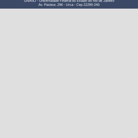
UNIRIO - Universidade Federal do Estado do Rio de Janeiro
Av. Pasteur, 296 - Urca - Cep 22290-240