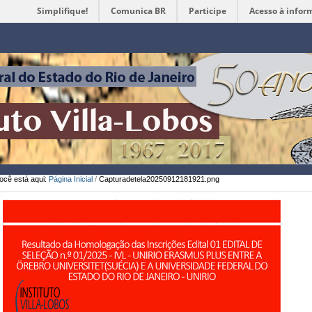
Simplifique!
Comunica BR
Participe
Acesso à infor
Ferramentas
Pessoais
ocê está aqui:
Página Inicial
/
Capturadetela20250912181921.png