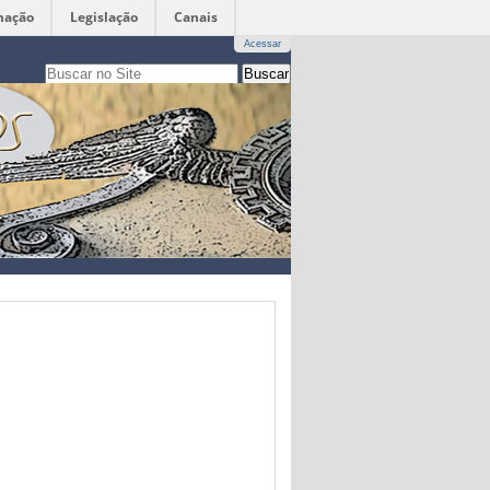
mação
Legislação
Canais
Acessar
Busca
apenas nesta seção
Busca
Avançada…