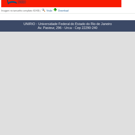
Imagem no tamanho completo:
63 KB
|
Visão
Download
UNIRIO - Universidade Federal do Estado do Rio de Janeiro
Av. Pasteur, 296 - Urca - Cep 22290-240