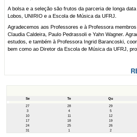
A bolsa e a seleção são frutos da parceria de longa data 
Lobos, UNIRIO e a Escola de Música da UFRJ.
Agradecemos aos Professores e à Professora membros da
Claudia Caldeira, Paulo Pedrassoli e Yahn Wagner. Agr
estudos, e também à Professora Ingrid Barancoski, coor
bem como ao Diretor da Escola de Música da UFRJ, pro
R
Se
Te
Qu
month-
27
28
29
8
3
4
5
10
11
12
17
18
19
24
25
26
31
1
2