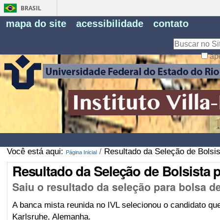
BRASIL
Fe
mapa do site
acessibilidade
contato
Pe
Busca
ap
Busca
Avançada…
Você está aqui:
/
Resultado da Seleção de Bolsis
Página Inicial
Resultado da Seleção de Bolsista 
Saiu o resultado da seleção para bolsa d
A banca mista reunida no IVL selecionou o candidato qu
Karlsruhe, Alemanha.