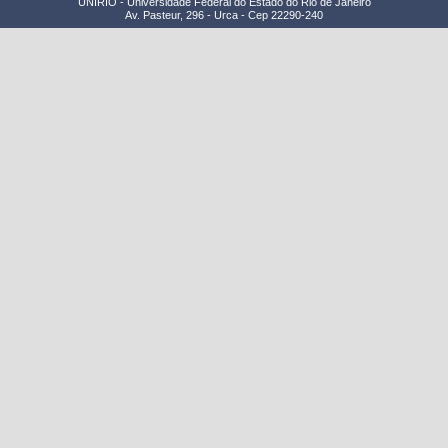
UNIRIO - Universidade Federal do Estado do Rio de Janeiro
Av. Pasteur, 296 - Urca - Cep 22290-240