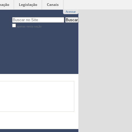
mação
Legislação
Canais
Acessar
Busca
apenas nesta seção
Busca
Avançada…