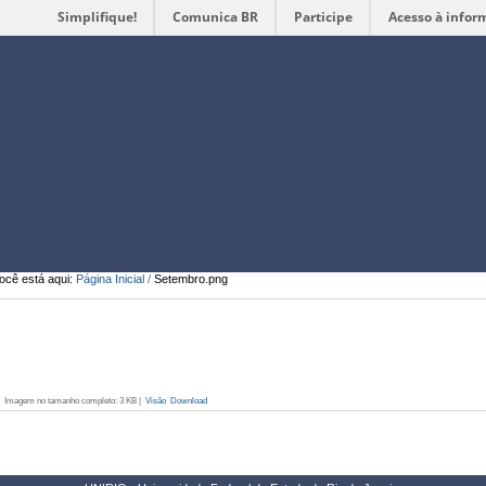
Simplifique!
Comunica BR
Participe
Acesso à infor
Ferramentas
Pessoais
ocê está aqui:
Página Inicial
/
Setembro.png
Imagem no tamanho completo:
3 KB
|
Visão
Download