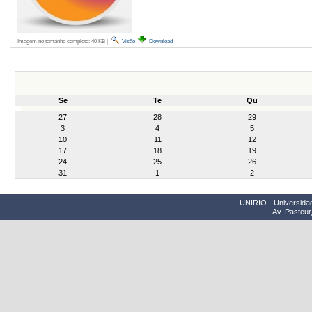
Imagem no tamanho completo:
40 KB
|
Visão
Download
Se
Te
Qu
month-
27
28
29
8
3
4
5
10
11
12
17
18
19
24
25
26
31
1
2
UNIRIO - Universidad
Av. Pasteur