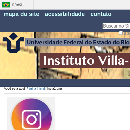
BRASIL
Fe
mapa do site
acessibilidade
contato
Pe
Busca
ap
Busca
Avançada…
Você está aqui:
Página Inicial
/
insta1.png