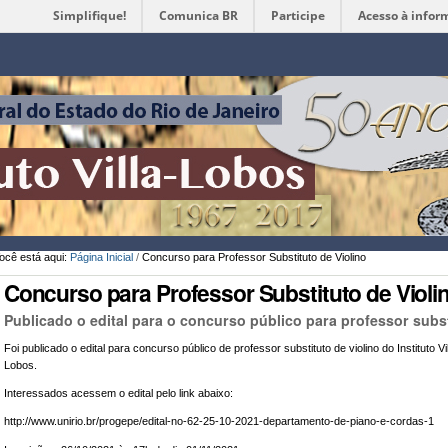
Simplifique!
Comunica BR
Participe
Acesso à infor
Ferramentas
Pessoais
ocê está aqui:
Página Inicial
/
Concurso para Professor Substituto de Violino
Concurso para Professor Substituto de Violi
Publicado o edital para o concurso público para professor subst
Foi publicado o edital para concurso público de professor substituto de violino do Instituto Vil
Lobos.
Interessados acessem o edital pelo link abaixo:
http://www.unirio.br/progepe/edital-no-62-25-10-2021-departamento-de-piano-e-cordas-1