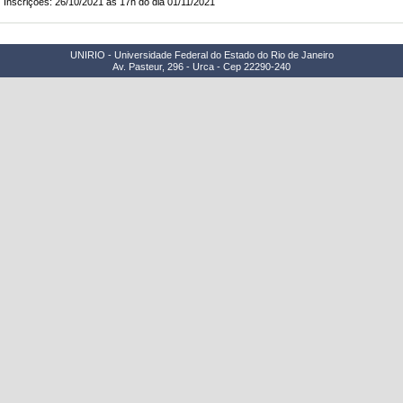
Inscrições: 26/10/2021 às 17h do dia 01/11/2021
UNIRIO - Universidade Federal do Estado do Rio de Janeiro
Av. Pasteur, 296 - Urca - Cep 22290-240