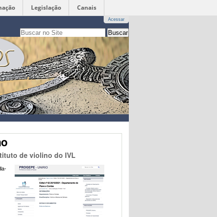
mação
Legislação
Canais
Acessar
Busca
apenas nesta seção
Busca
Avançada…
no
ituto de violino do IVL
la-