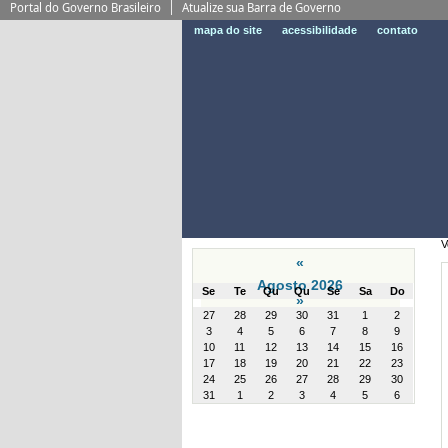
Portal do Governo Brasileiro
Atualize sua Barra de Governo
mapa do site
acessibilidade
contato
V
«
Agosto 2026
Se
Te
Qu
Qu
Se
Sa
Do
»
month-
27
28
29
30
31
1
2
8
3
4
5
6
7
8
9
10
11
12
13
14
15
16
17
18
19
20
21
22
23
24
25
26
27
28
29
30
31
1
2
3
4
5
6