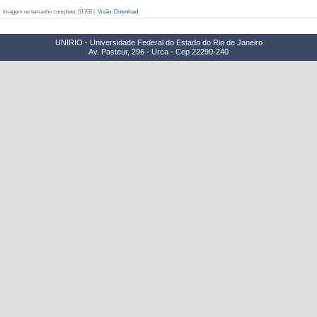
Imagem no tamanho completo:
51 KB
|
Visão
Download
UNIRIO - Universidade Federal do Estado do Rio de Janeiro
Av. Pasteur, 296 - Urca - Cep 22290-240