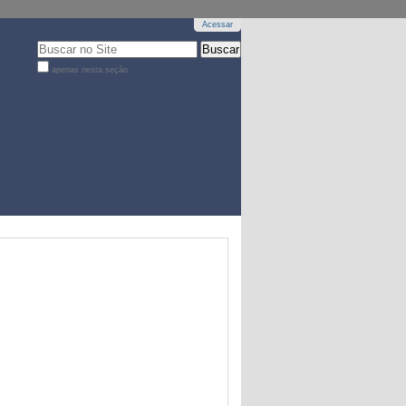
Acessar
Busca
apenas nesta seção
Busca
Avançada…