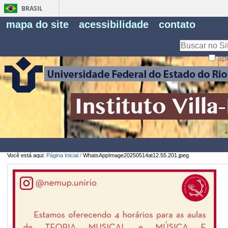
BRASIL
Fe
mapa do site
acessibilidade
contato
Pe
Busca
ap
Busca
Avançada…
Você está aqui:
Página Inicial
/
WhatsAppImage20250514at12.55.201.jpeg