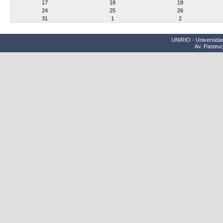
17
18
19
24
25
26
31
1
2
UNIRIO - Universidad
Av. Pasteur