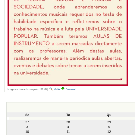
Imagem no tamanho completo:
139 KB
|
Visão
Download
Se
Te
Qu
month-
27
28
29
8
3
4
5
10
11
12