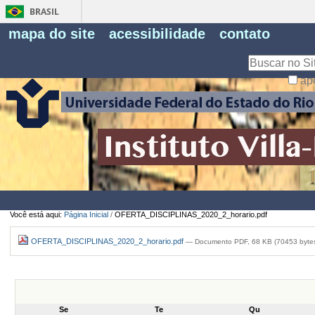
BRASIL
Fe
mapa do site
acessibilidade
contato
Pe
Busca
ap
Busca
Avançada…
Você está aqui:
Página Inicial
/
OFERTA_DISCIPLINAS_2020_2_horario.pdf
OFERTA_DISCIPLINAS_2020_2_horario.pdf
— Documento PDF, 68 KB (70453 byte
Se
Te
Qu