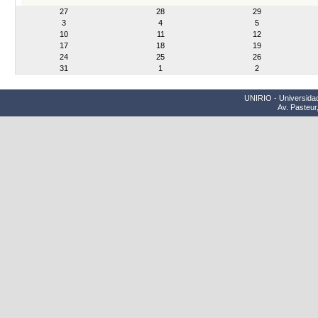
month-
27
28
29
8
3
4
5
10
11
12
17
18
19
24
25
26
31
1
2
UNIRIO - Universidad
Av. Pasteur