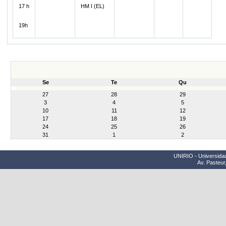
17 h
HM I (EL)
19h
Se
Te
Qu
month-
27
28
29
8
3
4
5
10
11
12
17
18
19
24
25
26
31
1
2
UNIRIO - Universidad
Av. Pasteur