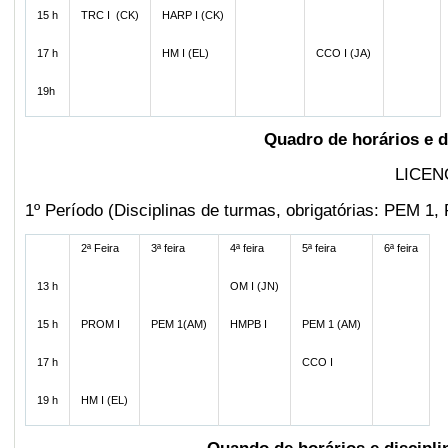
15 h
TRC I (CK)
HARP I (CK)
17 h
HM I (EL)
CCO I (JA)
19h
Quadro de horários e d
LICEN
1º Período (Disciplinas de turmas, obrigatórias: PEM
2ª Feira
3ª feira
4ª feira
5ª feira
6ª feira
13 h
OM I (JN)
15 h
PROM I
PEM 1(AM)
HMPB I
PEM 1 (AM)
17 h
CCO I
19 h
HM I (EL)