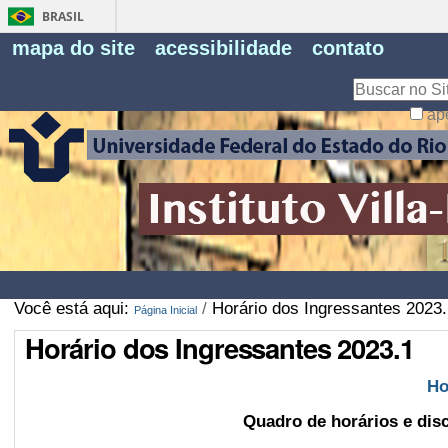
BRASIL
Fe
mapa do site
acessibilidade
contato
Pe
Busca
ap
Busca
Avançada…
Você está aqui:
/
Horário dos Ingressantes 2023.
Página Inicial
Horário dos Ingressantes 2023.1
Ho
Quadro de horários e dis