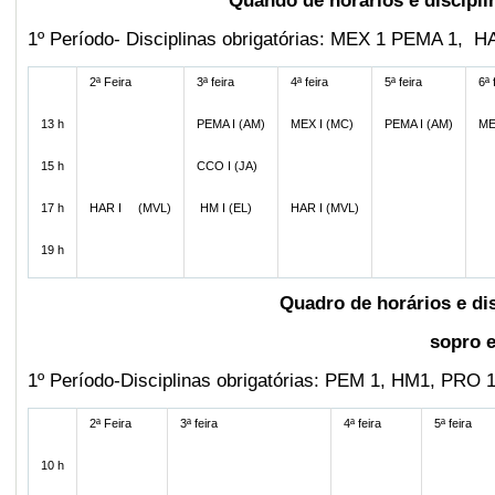
Quando de horários e discipl
1º Período- Disciplinas obrigatórias: MEX 1 PEMA 1, 
2ª Feira
3ª feira
4ª feira
5ª feira
6ª 
13 h
PEMA I (AM)
MEX I (MC)
PEMA I (AM)
ME
15 h
CCO I (JA)
17 h
HAR I (MVL)
HM I (EL)
HAR I (MVL)
19 h
Quadro de horários e di
sopro e
1º Período-Disciplinas obrigatórias: PEM 1, HM1, PRO 1
2ª Feira
3ª feira
4ª feira
5ª feira
10 h