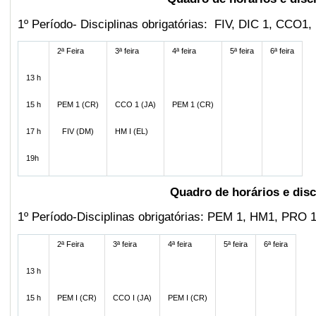
1º Período- Disciplinas obrigatórias: FIV, DIC 1, CCO
2ª Feira
3ª feira
4ª feira
5ª feira
6ª feira
13 h
15 h
PEM 1 (CR)
CCO 1 (JA)
PEM 1 (CR)
17 h
FIV (DM)
HM I (EL)
19h
Quadro de horários e disc
1º Período-Disciplinas obrigatórias: PEM 1, HM1, PRO 1
2ª Feira
3ª feira
4ª feira
5ª feira
6ª feira
13 h
15 h
PEM I (CR)
CCO I (JA)
PEM I (CR)