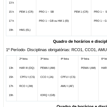
13 h
15 h
PEM 1 (CR)
PRO 1 – SB
PEM 1 (CR)
PRO 1 – 
17 h
PRO 1 – GB ou HM 1 (El)
PRO 1 – G
19h
HM1 (EL)
Quadro de horários e discip
1º Período- Disciplinas obrigatórias: RCO1, CCO1, A
2ª feira
3ª feira
4ª feira
5ª feira
6ª fe
13h
HAR III (DQ)
PEMA I (AM)
PEMA I (AM)
HAR 
15h
CPFU I (CS)
CCO I (JA)
CPFU I (CS)
17h
RCO I (JM)
AMU I (AF)
19h
IORQ I (GB)
Quadro de horários e disc