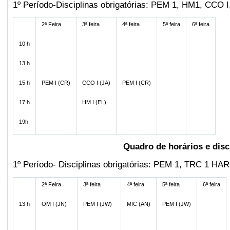
1º Período-Disciplinas obrigatórias: PEM 1, HM1, CCO I
2ª Feira
3ª feira
4ª feira
5ª feira
6ª feira
10 h
13 h
15 h
PEM I (CR)
CCO I (JA)
PEM I (CR)
17 h
HM I (EL)
19h
Quadro de horários e dis
1º Período- Disciplinas obrigatórias: PEM 1, TRC 1 
2ª Feira
3ª feira
4ª feira
5ª feira
6ª feira
13 h
OM I (JN)
PEM I (JW)
MIC (AN)
PEM I (JW)