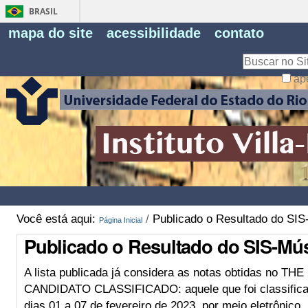
BRASIL
Fe
mapa do site
acessibilidade
contato
Pe
Busca
ap
Busca
Avançada…
Você está aqui:
/
Publicado o Resultado do SIS
Página Inicial
Publicado o Resultado do SIS-Mús
A lista publicada já considera as notas obtidas no TH
CANDIDATO CLASSIFICADO: aquele que foi classificado 
dias 01 a 07 de fevereiro de 2023, por meio eletrônico.