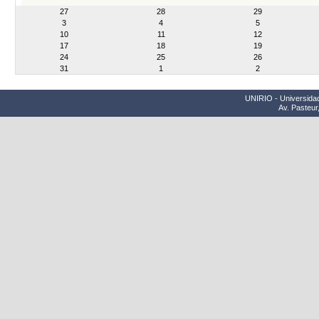
month-
27
28
29
8
3
4
5
10
11
12
17
18
19
24
25
26
31
1
2
UNIRIO - Universidad
Av. Pasteur