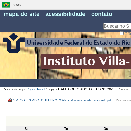
BRASIL
Fe
mapa do site
acessibilidade
contato
Pe
Busca
ap
Busca
Avançada…
Você está aqui:
Página Inicial
/
copy_of_ATA_COLEGIADO_OUTUBRO_2025__Pronera_e_
ATA_COLEGIADO_OUTUBRO_2025_-_Pronera_e_etc_assinado.pdf
— Documento
Se
Te
Qu