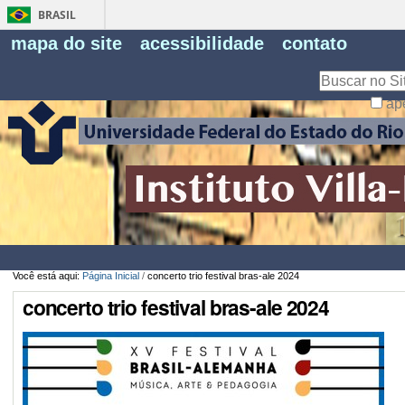
BRASIL
Fe
mapa do site
acessibilidade
contato
Pe
Busca
ap
Busca
Avançada…
Você está aqui:
Página Inicial
/
concerto trio festival bras-ale 2024
concerto trio festival bras-ale 2024