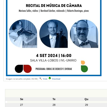
Imagem no tamanho completo:
151 KB
|
Visão
Download
Se
Te
Qu
month-
27
28
29
8