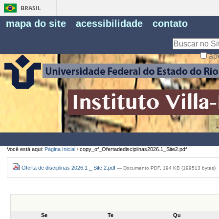
BRASIL
Fe
mapa do site
acessibilidade
contato
Pe
Busca
ap
Busca
Avançada…
Você está aqui:
Página Inicial
/
copy_of_Ofertadedisciplinas2026.1_Site2.pdf
Oferta de disciplinas 2026.1 _ Site 2.pdf
— Documento PDF, 194 KB (199513 bytes)
Se
Te
Qu