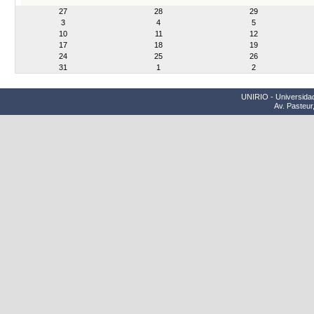
month-
27
28
29
8
3
4
5
10
11
12
17
18
19
24
25
26
31
1
2
UNIRIO - Universidad
Av. Pasteur