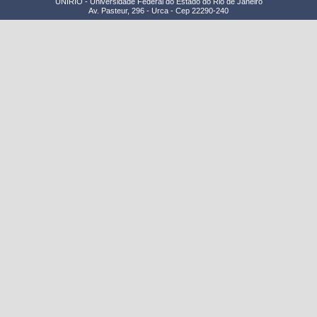
UNIRIO - Universidade Federal do Estado do Rio de Janeiro
Av. Pasteur, 296 - Urca - Cep 22290-240