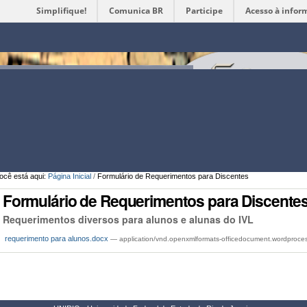
Simplifique!
Comunica BR
Participe
Acesso à infor
Ferramentas
Pessoais
ocê está aqui:
Página Inicial
/
Formulário de Requerimentos para Discentes
Formulário de Requerimentos para Discente
Requerimentos diversos para alunos e alunas do IVL
requerimento para alunos.docx
— application/vnd.openxmlformats-officedocument.wordpr