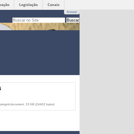
mação
Legislação
Canais
Acessar
Busca
apenas nesta seção
Busca
Avançada…
s
ocessingml.document, 23 KB (24402 bytes)