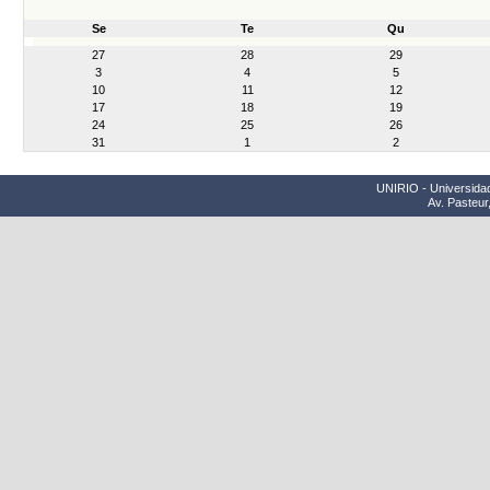
Se
Te
Qu
month-
27
28
29
8
3
4
5
10
11
12
17
18
19
24
25
26
31
1
2
UNIRIO - Universidad
Av. Pasteur