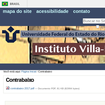
BRASIL
Fe
mapa do site
acessibilidade
contato
Pe
Busca
ap
Busca
Avançada…
Você está aqui:
Página Inicial
/
Contrabaixo
Contrabaixo
contrabaixo 2017.pdf
— Documento PDF, 81 KB (82994 bytes)