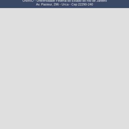
UNIRIO - Universidade Federal do Estado do Rio de Janeiro
Av. Pasteur, 296 - Urca - Cep 22290-240