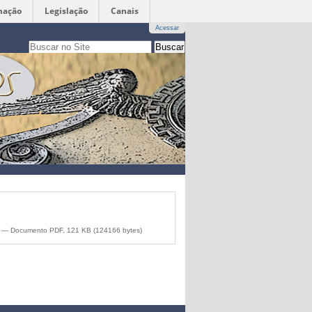
mação
Legislação
Canais
Acessar
Busca
apenas nesta seção
Busca
Avançada…
f
— Documento PDF, 121 KB (124166 bytes)