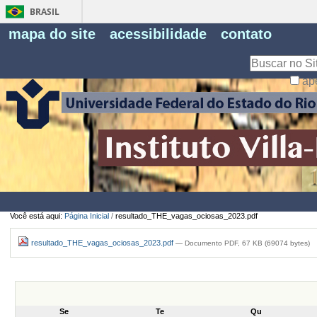
BRASIL
Fe
mapa do site
acessibilidade
contato
Pe
Busca
ap
Busca
Avançada…
Você está aqui:
Página Inicial
/
resultado_THE_vagas_ociosas_2023.pdf
resultado_THE_vagas_ociosas_2023.pdf
— Documento PDF, 67 KB (69074 bytes)
Se
Te
Qu