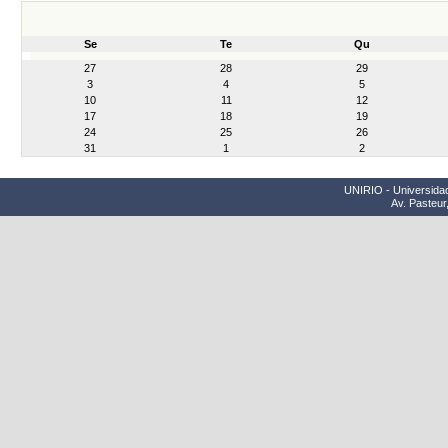
Se
Te
Qu
month-
27
28
29
8
3
4
5
10
11
12
17
18
19
24
25
26
31
1
2
UNIRIO - Universidad
Av. Pasteur