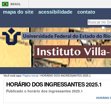
BRASIL
Fe
mapa do site
acessibilidade
contato
Pe
Busca
ap
Busca
Avançada…
Você está aqui:
Página Inicial
/
HORÁRIO DOS INGRESSANTES 2025.1
HORÁRIO DOS INGRESSANTES 2025.1
Publicado o horário dos ingressantes 2025.1
HORÁRIO D