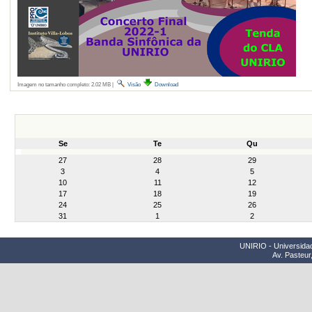
Imagem no tamanho completo:
2.02 MB
|
Visão
Download
Se
Te
Qu
month-
27
28
29
8
3
4
5
10
11
12
17
18
19
24
25
26
31
1
2
UNIRIO - Universidad
Av. Pasteur