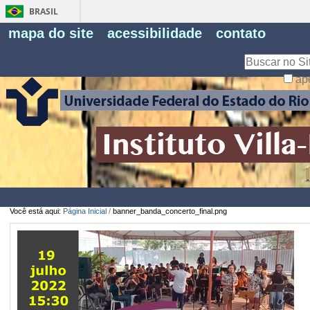
BRASIL
Fe
mapa do site
acessibilidade
contato
Pe
Busca
ap
Busca
Avançada…
Você está aqui:
Página Inicial
/
banner_banda_concerto_final.png