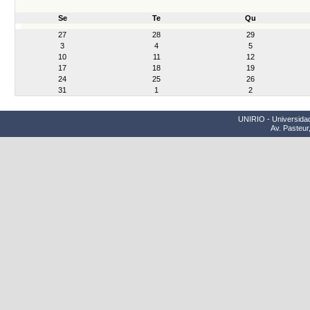
Se
Te
Qu
month-
27
28
29
8
3
4
5
10
11
12
17
18
19
24
25
26
31
1
2
UNIRIO - Universidad
Av. Pasteur