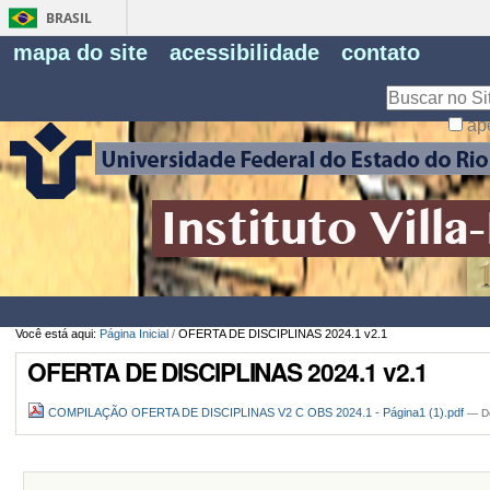
BRASIL
Fe
mapa do site
acessibilidade
contato
Pe
Busca
ap
Busca
Avançada…
Você está aqui:
Página Inicial
/
OFERTA DE DISCIPLINAS 2024.1 v2.1
OFERTA DE DISCIPLINAS 2024.1 v2.1
COMPILAÇÃO OFERTA DE DISCIPLINAS V2 C OBS 2024.1 - Página1 (1).pdf
— D