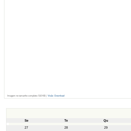
Imagem no tamanho completo:
510 KB
|
Visão
Download
Se
Te
Qu
month-
27
28
29
8