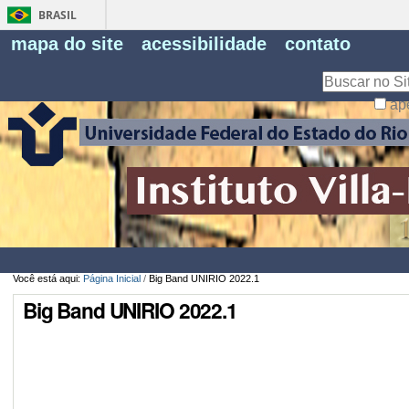
BRASIL
Fe
mapa do site
acessibilidade
contato
Pe
Busca
ap
Busca
Avançada…
Você está aqui:
Página Inicial
/
Big Band UNIRIO 2022.1
Big Band UNIRIO 2022.1