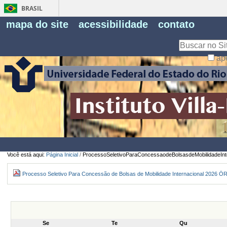
BRASIL
Fe
mapa do site
acessibilidade
contato
Pe
Busca
ap
Busca
Avançada…
Você está aqui:
Página Inicial
/
ProcessoSeletivoParaConcessaodeBolsasdeMobilidade
Processo Seletivo Para Concessão de Bolsas de Mobilidade Internacional 2026
Se
Te
Qu