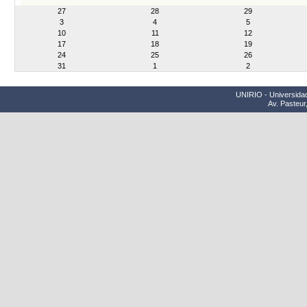
month-
27
28
29
8
3
4
5
10
11
12
17
18
19
24
25
26
31
1
2
UNIRIO - Universidad
Av. Pasteur