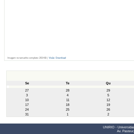
Imagem no tamanho completo:
203 KB
|
Visão
Download
Se
Te
Qu
month-
27
28
29
8
3
4
5
10
11
12
17
18
19
24
25
26
31
1
2
UNIRIO - Universidad
Av. Pasteur