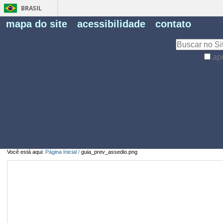
BRASIL
Fe
mapa do site
acessibilidade
contato
Pe
Busca
ap
Busca
Avançada…
Você está aqui:
Página Inicial
/
guia_prev_assedio.png