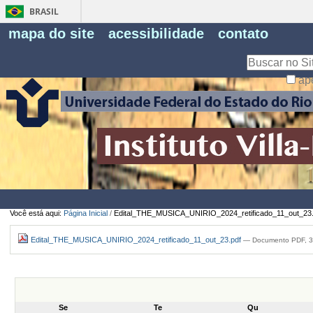
BRASIL
Fe
mapa do site
acessibilidade
contato
Pe
Busca
ap
Busca
Avançada…
Você está aqui:
Página Inicial
/
Edital_THE_MUSICA_UNIRIO_2024_retificado_11_out_23.
Edital_THE_MUSICA_UNIRIO_2024_retificado_11_out_23.pdf
— Documento PDF, 3
Se
Te
Qu