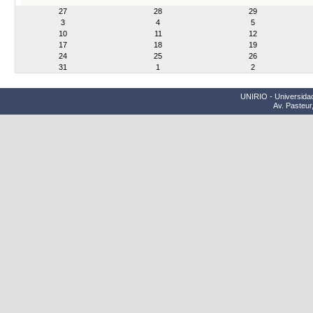
month-
27
28
29
8
3
4
5
10
11
12
17
18
19
24
25
26
31
1
2
UNIRIO - Universidad
Av. Pasteur