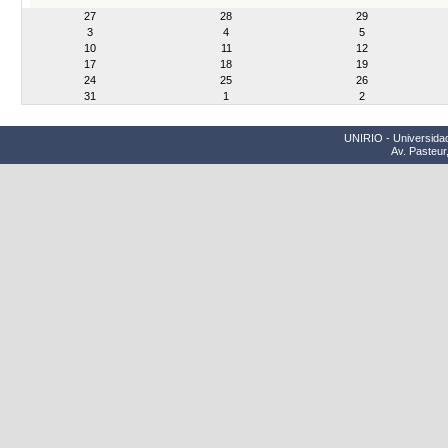
month-
27
28
29
8
3
4
5
10
11
12
17
18
19
24
25
26
31
1
2
UNIRIO - Universidad
Av. Pasteur