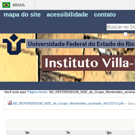
BRASIL
Fe
mapa do site
acessibilidade
contato
Pe
Busca
ap
Busca
Avançada…
Você está aqui:
Página Inicial
/
AD_REFERENDUM_NDE_de_Grupo_Montevideo_assina
AD_REFERENDUM_NDE_de_Grupo_Montevideo_assinado_AGOSTO.pdf
— Docu
Se
Te
Qu