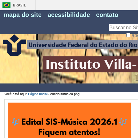
BRASIL
Fe
mapa do site
acessibilidade
contato
Pe
Busca
ap
Busca
Avançada…
Você está aqui:
Página Inicial
/
editalsismusica.png