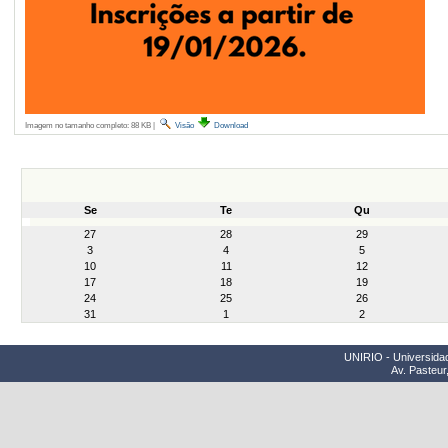
Imagem no tamanho completo:
88 KB
|
Visão
Download
Se
Te
Qu
month-
27
28
29
8
3
4
5
10
11
12
17
18
19
24
25
26
31
1
2
UNIRIO - Universidad
Av. Pasteur