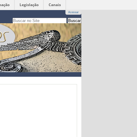
mação
Legislação
Canais
Acessar
Busca
apenas nesta seção
Busca
Avançada…