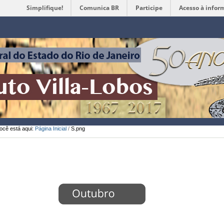
Simplifique!
Comunica BR
Participe
Acesso à infor
Ferramentas
Pessoais
ocê está aqui:
Página Inicial
/
S.png