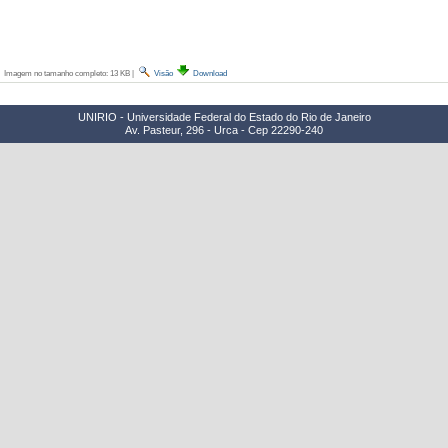
Imagem no tamanho completo:
13 KB
|
Visão
Download
UNIRIO - Universidade Federal do Estado do Rio de Janeiro
Av. Pasteur, 296 - Urca - Cep 22290-240