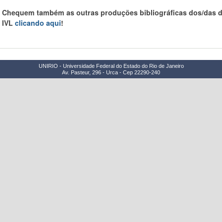
Chequem também as outras produções bibliográficas dos/das 
IVL
clicando aqui
!
UNIRIO - Universidade Federal do Estado do Rio de Janeiro
Av. Pasteur, 296 - Urca - Cep 22290-240