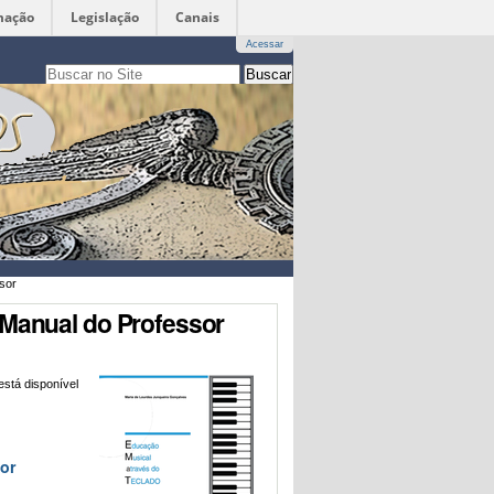
mação
Legislação
Canais
Acessar
Busca
apenas nesta seção
Busca
Avançada…
sor
 Manual do Professor
stá disponível
sor