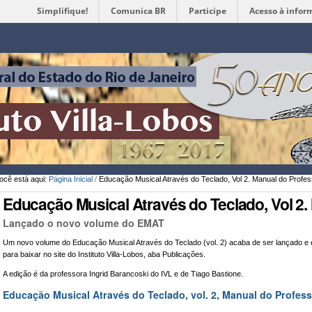
Simplifique!
Comunica BR
Participe
Acesso à infor
Ferramentas
Pessoais
ocê está aqui:
Página Inicial
/
Educação Musical Através do Teclado, Vol 2. Manual do Profes
Educação Musical Através do Teclado, Vol 2.
Lançado o novo volume do EMAT
Um novo volume do Educação Musical Através do Teclado (vol. 2) acaba de ser lançado e e
para baixar no site do Instituto Villa-Lobos, aba Publicações.
A edição é da professora Ingrid Barancoski do IVL e de Tiago Bastione.
Educação Musical Através do Teclado, vol. 2, Manual do Profes