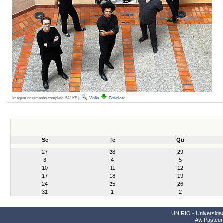
Imagem no tamanho completo:
543 KB
|
Visão
Download
Se
Te
Qu
month-
27
28
29
8
3
4
5
10
11
12
17
18
19
24
25
26
31
1
2
UNIRIO - Universidad
Av. Pasteur