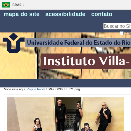
BRASIL
Fe
mapa do site
acessibilidade
contato
Pe
Busca
ap
Busca
Avançada…
Você está aqui:
Página Inicial
/
IMG_0036_HEIC1.png