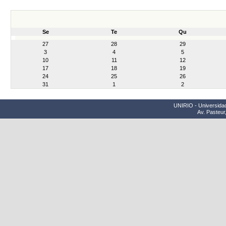
Se
Te
Qu
month-
27
28
29
8
3
4
5
10
11
12
17
18
19
24
25
26
31
1
2
UNIRIO - Universidad
Av. Pasteur