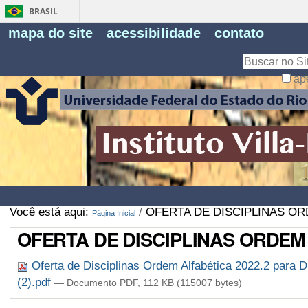
BRASIL
Fe
mapa do site
acessibilidade
contato
Pe
Busca
ap
Busca
Avançada…
Você está aqui:
/
OFERTA DE DISCIPLINAS OR
Página Inicial
OFERTA DE DISCIPLINAS ORDEM 
Oferta de Disciplinas Ordem Alfabética 2022.2 par
(2).pdf
— Documento PDF, 112 KB (115007 bytes)