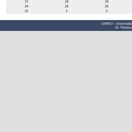
17
18
19
24
25
26
31
1
2
UNIRIO - Universidad
Av. Pasteur