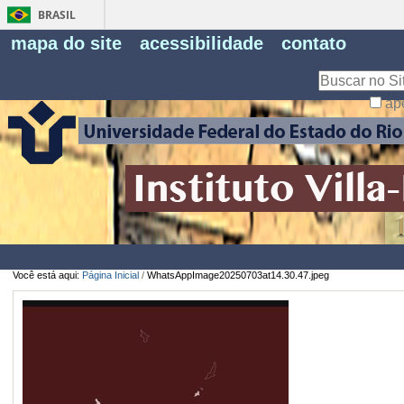
BRASIL
Fe
mapa do site
acessibilidade
contato
Pe
Busca
ap
Busca
Avançada…
Você está aqui:
Página Inicial
/
WhatsAppImage20250703at14.30.47.jpeg