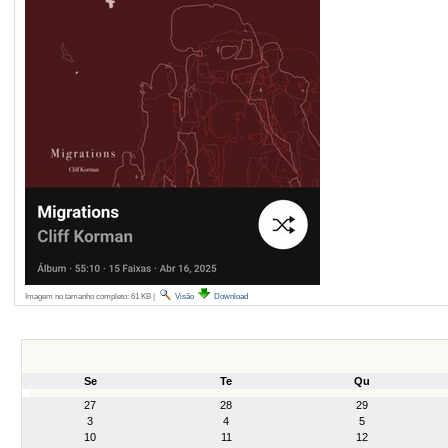
Imagem no tamanho completo:
61 KB
|
Visão
Download
Se
Te
Qu
month-
27
28
29
8
3
4
5
10
11
12