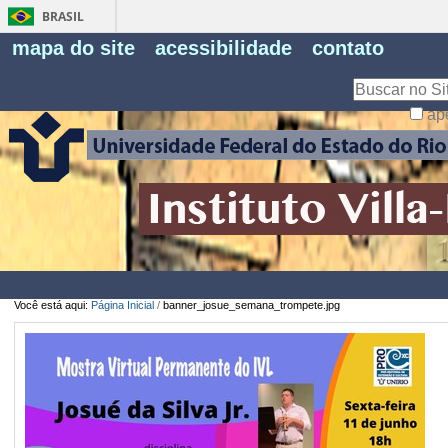
BRASIL
Fe
mapa do site
acessibilidade
contato
Pe
Busca
ap
Busca
Avançada…
Você está aqui:
Página Inicial
/
banner_josue_semana_trompete.jpg