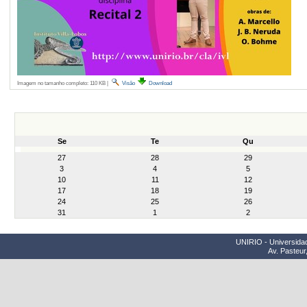
Imagem no tamanho completo:
110 KB
|
Visão
Download
Se
Te
Qu
month-
27
28
29
8
3
4
5
10
11
12
17
18
19
24
25
26
31
1
2
UNIRIO - Universidad
Av. Pasteur