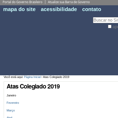
Portal do Governo Brasileiro
Atualize sua Barra de Governo
Fe
mapa do site
acessibilidade
contato
Pe
Busca
ap
Busca
Avançada…
Você está aqui:
Página Inicial
/
Atas Colegiado 2019
Atas Colegiado 2019
Janeiro
Fevereiro
Março
Abril