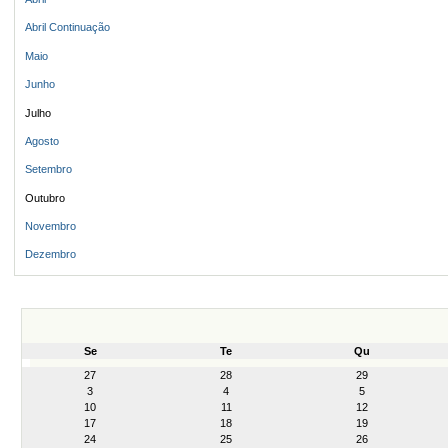
Abril Continuação
Maio
Junho
Julho
Agosto
Setembro
Outubro
Novembro
Dezembro
Se
Te
Qu
month-
27
28
29
8
3
4
5
10
11
12
17
18
19
24
25
26