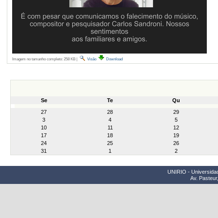
Imagem no tamanho completo:
258 KB
|
Visão
Download
Se
Te
Qu
month-
27
28
29
8
3
4
5
10
11
12
17
18
19
24
25
26
31
1
2
UNIRIO - Universidad
Av. Pasteur