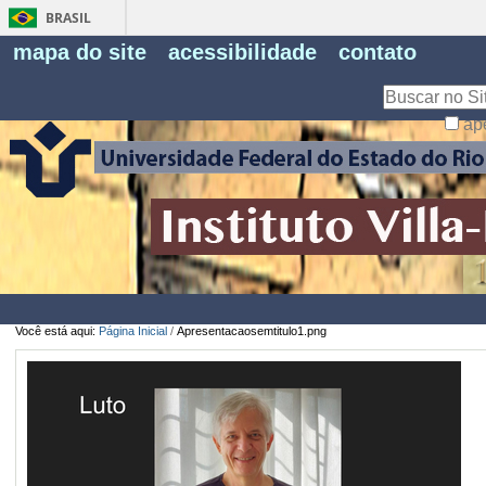
BRASIL
Fe
mapa do site
acessibilidade
contato
Pe
Busca
ap
Busca
Avançada…
Você está aqui:
Página Inicial
/
Apresentacaosemtitulo1.png