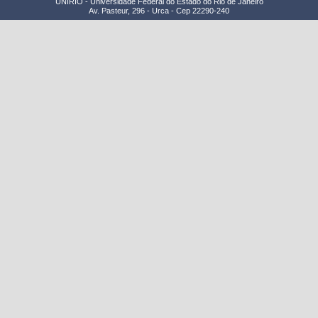
UNIRIO - Universidade Federal do Estado do Rio de Janeiro
Av. Pasteur, 296 - Urca - Cep 22290-240