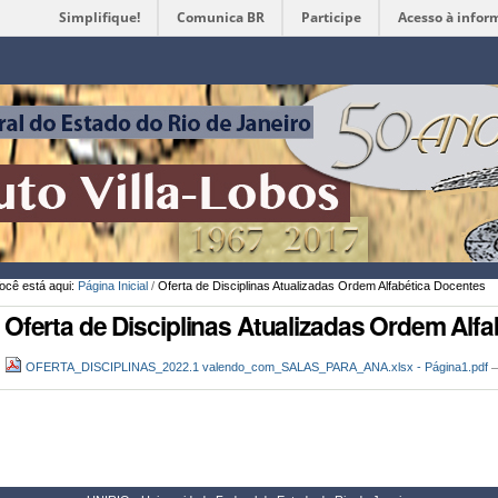
Simplifique!
Comunica BR
Participe
Acesso à infor
Ferramentas
Pessoais
ocê está aqui:
Página Inicial
/
Oferta de Disciplinas Atualizadas Ordem Alfabética Docentes
Oferta de Disciplinas Atualizadas Ordem Alf
OFERTA_DISCIPLINAS_2022.1 valendo_com_SALAS_PARA_ANA.xlsx - Página1.pdf
—