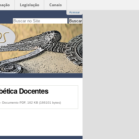
mação
Legislação
Canais
Acessar
Busca
apenas nesta seção
Busca
Avançada…
abética Docentes
 Documento PDF, 162 KB (166101 bytes)