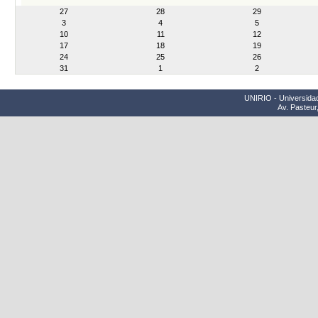
month-
27
28
29
8
3
4
5
10
11
12
17
18
19
24
25
26
31
1
2
UNIRIO - Universidad
Av. Pasteur