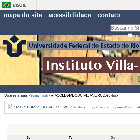
BRASIL
Fe
mapa do site
acessibilidade
contato
Pe
Busca
ap
Busca
Avançada…
Você está aqui:
Página Inicial
/
ATACOLEGIADODOIVLJANEIRO2025.docx
ATA COLEGIADO DO IVL JANEIRO 2025.docx
— application/vnd.openxmlformats-o
Se
Te
Qu